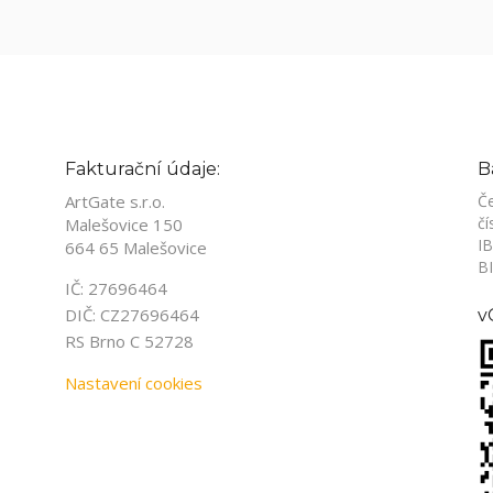
Fakturační údaje:
B
ArtGate s.r.o.
Če
čí
Malešovice 150
I
664 65 Malešovice
B
IČ: 27696464
DIČ: CZ27696464
v
RS Brno C 52728
Nastavení cookies