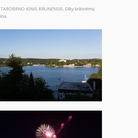
alu STAROBRNO IGNIS BRUNENSIS. Díky krásnému
ína.