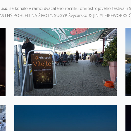
 a.s
. se konalo v rámci dvacátého ročníku ohňostrojového festiv
"ŠŤASTNÝ POHLED NA ŽIVOT", SUGYP Švýcarsko & JIN YI FIREWORKS Č