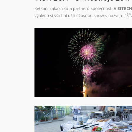
Setkání zákazníků a partnerů společnosti
VISITECH
výhledu si všichni užili úžasnou show s názvem 