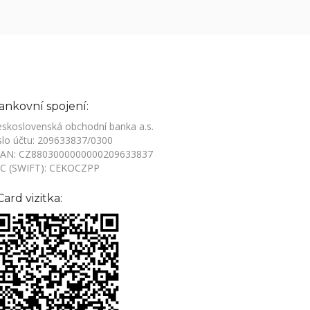
ankovní spojení:
skoslovenská obchodní banka a.s.
slo účtu: 209633837/0300
BAN: CZ8803000000000209633837
IC (SWIFT): CEKOCZPP
Card vizitka: