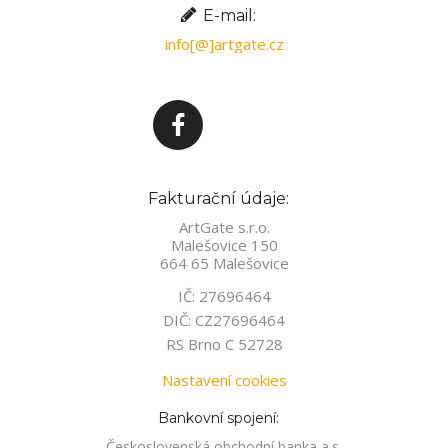
E-mail:
info[@]artgate.cz
Fakturační údaje:
ArtGate s.r.o.
Malešovice 150
664 65 Malešovice
IČ: 27696464
DIČ: CZ27696464
RS Brno C 52728
Nastavení cookies
Bankovní spojení:
Československá obchodní banka a.s.