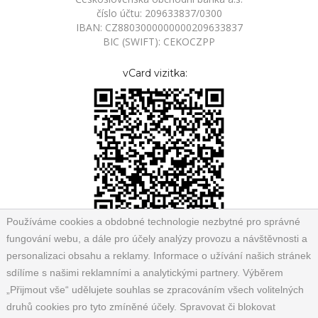
číslo účtu: 209633837/0300
IBAN: CZ8803000000000209633837
BIC (SWIFT): CEKOCZPP
vCard vizitka:
Používáme cookies a obdobné technologie nezbytné pro správné
fungování webu, a dále pro účely analýzy provozu a návštěvnosti a
personalizaci obsahu a reklamy. Informace o užívání našich stránek
sdílíme s našimi reklamními a analytickými partnery. Výběrem
„Přijmout vše“ udělujete souhlas se zpracováním všech volitelných
druhů cookies pro tyto zmíněné účely. Spravovat či blokovat