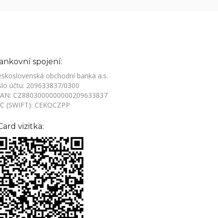
ankovní spojení:
skoslovenská obchodní banka a.s.
slo účtu: 209633837/0300
BAN: CZ8803000000000209633837
IC (SWIFT): CEKOCZPP
Card vizitka: