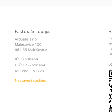
Fakturační údaje:
B
ArtGate s.r.o.
Če
čí
Malešovice 150
I
664 65 Malešovice
B
IČ: 27696464
DIČ: CZ27696464
v
RS Brno C 52728
Nastavení cookies