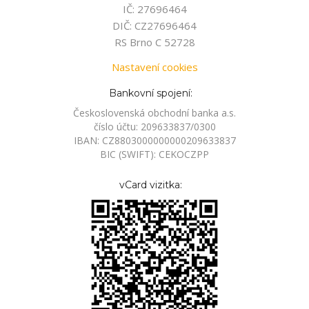
IČ: 27696464
DIČ: CZ27696464
RS Brno C 52728
Nastavení cookies
Bankovní spojení:
Československá obchodní banka a.s.
číslo účtu: 209633837/0300
IBAN: CZ8803000000000209633837
BIC (SWIFT): CEKOCZPP
vCard vizitka: