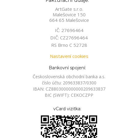
Fakturační údaje:
ArtGate s.r.o.
Malešovice 150
664 65 Malešovice
IČ: 27696464
DIČ: CZ27696464
RS Brno C 52728
Nastavení cookies
Bankovní spojení:
Československá obchodní banka a.s.
číslo účtu: 209633837/0300
IBAN: CZ8803000000000209633837
BIC (SWIFT): CEKOCZPP
vCard vizitka: