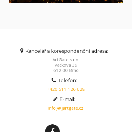
Kancelář a korespondenční adresa:
ArtGate s.r.o.
Vackova 39
612 00 Brno
Telefon:
+420 511 126 628
E-mail:
info[@]artgate.cz