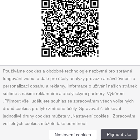
Používáme cookies a obdobné technologie nezbytné pro správné
fungování webu, a dále pro účely analýzy provozu a návštěvnosti a
personalizaci obsahu a reklamy. Informace o užívání našich stránek
sdílíme s našimi reklamními a analytickými partnery. Výběrem
„Přijmout vše“ udělujete souhlas se zpracováním všech volitelných
druhů cookies pro tyto zmíněné účely. Spravovat či blokovat
jednotlivé druhy cookies můžete v „Nastavení cookies“. Zpracování
volitelných cookies můžete také odmítnout.
Přijmout vše
Nastavení cookies