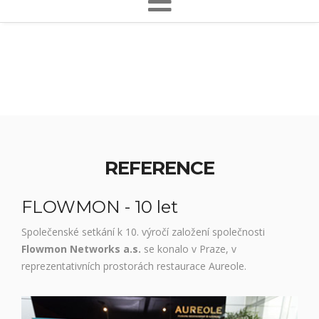
REFERENCE
FLOWMON - 10 let
Společenské setkání k 10. výročí založení společnosti
Flowmon Networks a.s.
se konalo v Praze, v
reprezentativních prostorách restaurace Aureole.