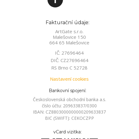
Fakturační údaje:
ArtGate s.r.o.
Malešovice 150
664 65 Malešovice
IČ: 27696464
DIČ: CZ27696464
RS Brno C 52728
Nastavení cookies
Bankovní spojení:
Československá obchodní banka a.s.
číslo účtu: 209633837/0300
IBAN: CZ8803000000000209633837
BIC (SWIFT): CEKOCZPP
vCard vizitka: