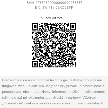
IBAN: CZ8803000000000209633837
BIC (SWIFT): CEKOCZPP
vCard vizitka:
Používáme cookies a obdobné technologie nezbytné pro správné
fungování webu, a dále pro účely analýzy provozu a návštěvnosti a
personalizaci obsahu a reklamy. Informace o užívání našich stránek
sdílíme s našimi reklamními a analytickými partnery. Výběrem
„Přijmout vše“ udělujete souhlas se zpracováním všech volitelných