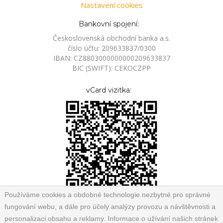
Nastavení cookies
Bankovní spojení:
Československá obchodní banka a.s.
číslo účtu: 209633837/0300
IBAN: CZ8803000000000209633837
BIC (SWIFT): CEKOCZPP
vCard vizitka:
Používáme cookies a obdobné technologie nezbytné pro správné
fungování webu, a dále pro účely analýzy provozu a návštěvnosti a
personalizaci obsahu a reklamy. Informace o užívání našich stránek