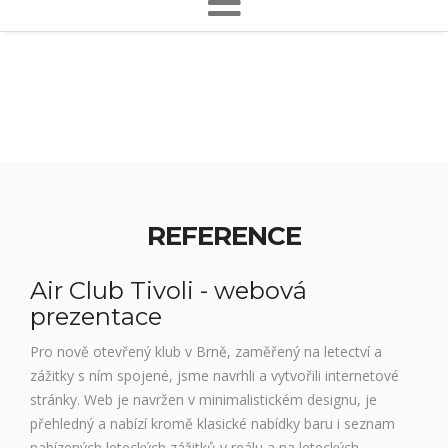
REFERENCE
Air Club Tivoli - webová
prezentace
Pro nově otevřený klub v Brně, zaměřený na letectví a
zážitky s ním spojené, jsme navrhli a vytvořili internetové
stránky. Web je navržen v minimalistickém designu, je
přehledný a nabízí kromě klasické nabídky baru i seznam
nabízených leteckých zážitků v reálu a na leteckých