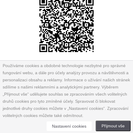
Používáme cookies a obdobné technologie nezbytné pro správné
fungování webu, a dále pro účely analýzy provozu a návštěvnosti a
personalizaci obsahu a reklamy. Informace o užívání našich stránek
sdílíme s našimi reklamními a analytickými partnery. Výběrem
„Přijmout vše“ udělujete souhlas se zpracováním všech volitelných
druhů cookies pro tyto zmíněné účely. Spravovat či blokovat
jednotlivé druhy cookies můžete v „Nastavení cookies“. Zpracování
volitelných cookies můžete také odmítnout.
Přijmout vše
Nastavení cookies