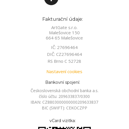
Fakturační údaje:
ArtGate s.r.o.
Malešovice 150
664 65 Malešovice
IČ: 27696464
DIČ: CZ27696464
RS Brno C 52728
Nastavení cookies
Bankovní spojení:
Československá obchodní banka a.s.
číslo účtu: 209633837/0300
IBAN: CZ8803000000000209633837
BIC (SWIFT): CEKOCZPP
vCard vizitka: