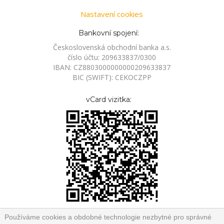
Nastavení cookies
Bankovní spojení:
Československá obchodní banka a.s.
číslo účtu: 209633837/0300
IBAN: CZ8803000000000209633837
BIC (SWIFT): CEKOCZPP
vCard vizitka:
Používáme cookies a obdobné technologie nezbytné pro správné