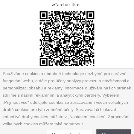
vCard vizitka:
Používáme cookies a obdobné technologie nezbytné pro správné
fungování webu, a dále pro účely analýzy provozu a návštěvnosti a
personalizaci obsahu a reklamy. Informace o užívání našich stránek
sdílíme s našimi reklamními a analytickými partnery. Výběrem
„Přijmout vše“ udělujete souhlas se zpracováním všech volitelných
druhů cookies pro tyto zmíněné účely. Spravovat či blokovat
jednotlivé druhy cookies můžete v „Nastavení cookies“. Zpracování
volitelných cookies můžete také odmítnout.