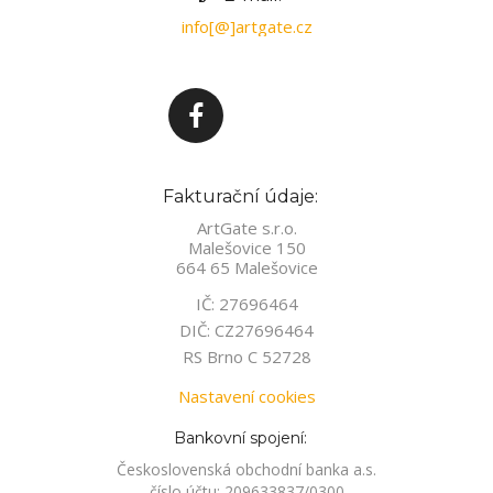
info[@]artgate.cz
Fakturační údaje:
ArtGate s.r.o.
Malešovice 150
664 65 Malešovice
IČ: 27696464
DIČ: CZ27696464
RS Brno C 52728
Nastavení cookies
Bankovní spojení:
Československá obchodní banka a.s.
číslo účtu: 209633837/0300