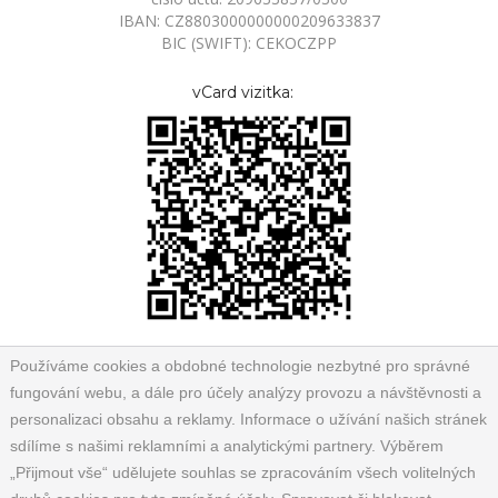
IBAN: CZ8803000000000209633837
BIC (SWIFT): CEKOCZPP
vCard vizitka:
Používáme cookies a obdobné technologie nezbytné pro správné
fungování webu, a dále pro účely analýzy provozu a návštěvnosti a
personalizaci obsahu a reklamy. Informace o užívání našich stránek
sdílíme s našimi reklamními a analytickými partnery. Výběrem
„Přijmout vše“ udělujete souhlas se zpracováním všech volitelných